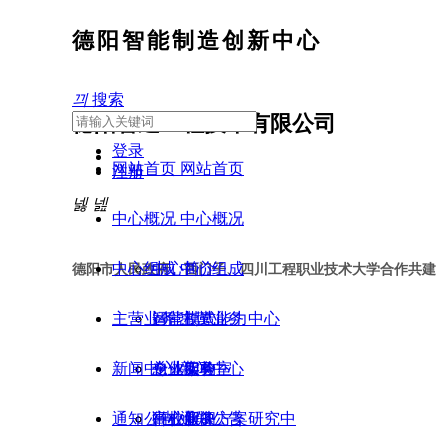
德阳智能制造创新中心
끠
搜索
德阳智造工程技术有限公司
登录
网站首页
网站首页
注册
넳
넲
中心概况
中心概况
中心组成
中心简介
中心组成
德阳市人民政府、西门子、四川工程职业技术大学合作共建
主营业务
运营模式
智能制造能力中心
主营业务
新闻中心
总体架构
专业实验室
企业服务
新闻中心
通知公告
行业解决方案研究中
高校服务
中心新闻
通知公告