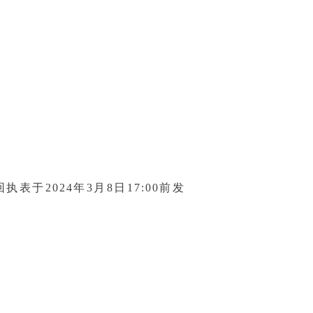
，通过考核后颁发德阳（西门子）
书。
于2024年3月8日17:00前发