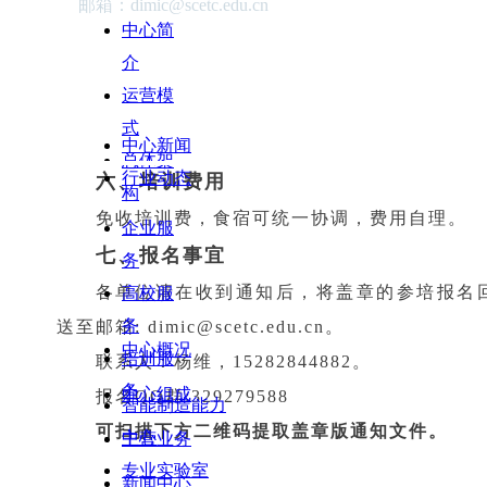
邮箱：dimic@scetc.edu.cn
四、培训主要内容
中心简
介
五、考核方法及证书
运营模
参加培训的学员按照要求完成全部研修计划
式
高端装备智能制造创新中心非学历教育培训结业证
中心新闻
总体架
行业动态
六、培训费用
构
免收培训费，食宿可统一协调，费用自理。
企业服
七、报名事宜
务
各单位请在收到通知后，将盖章的参培报名回执表
高校服
务
送至邮箱: dimic@scetc.edu.cn。
中心概况
培训服
联系人：杨维，15282844882。
务
中心组成
报名QQ群:329279588
智能制造能力
可扫描下方二维码提取盖章版通知文件。
中心
主营业务
专业实验室
新闻中心