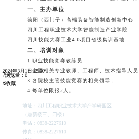
一、主办单位
德阳（西门子）高端装备智能制造创新中心
四川工程职业技术大学智能制造产业学院
四川技能大赛工业4.0项目省级集训基地
二、培训对象
1.职业技能竞赛教练员；
2.全国相关专业教师、工程师、技术指导人员
2024年3月1日
15:00
ꄘ
浏览量：
0
3.各院校主管技能竞赛的相关领导；
ꄀ
收藏
4.每单位限报2人。
三、培训时间及地点
地址：四川工程职业技术大学产学研园区
1.培训时间：2024年3月10日至3月15日（
（鼎新楼三、四楼）
到，3月15日下午培训结束，3月16日返程。
电话：0838-2227610
2.培训地点：四川工程职业技术大学（四川省
传真：0838-2227610