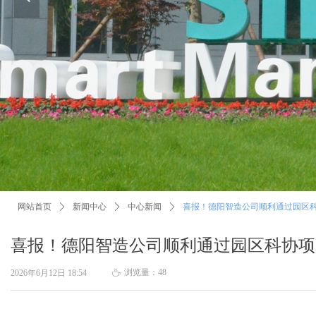
网站首页
ꄲ
新闻中心
ꄲ
中心新闻
ꄲ
喜报！德阳智造公司顺利通过园区
喜报！德阳智造公司顺利通过园区科协项
浏览量：
48
2026年6月12日
18:54
ꄘ